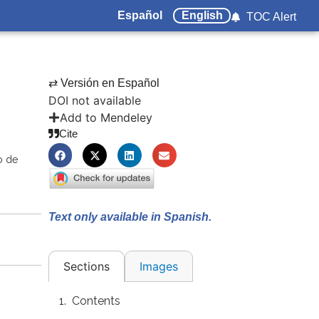
Español
English
TOC Alert
⇄ Versión en Español
DOI not available
Add to Mendeley
Cite
o de
Text only available in Spanish.
Images
Sections
Contents