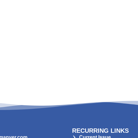
RECURRING LINKS
manyer.com
Current Issue