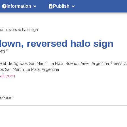
Information
Publish
wn, reversed halo sign
down, reversed halo sign
2
tti
2
ral de Agudos San Martín, La Plata, Buenos Aires, Argentina;
Servici
 San Martín, La Plata, Argentina
ail.com
ersion.