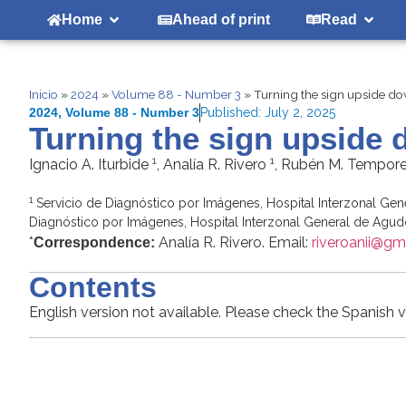
Home
Ahead of print
Read
Inicio
»
2024
»
Volume 88 - Number 3
»
Turning the sign upside do
2024
,
Volume 88 - Number 3
Published:
July 2, 2025
Turning the sign upside 
1
1
Ignacio A. Iturbide
, Analía R. Rivero
, Rubén M. Tempore
1
Servicio de Diagnóstico por Imágenes, Hospital Interzonal Gene
Diagnóstico por Imágenes, Hospital Interzonal General de Agudos
*
Analía R. Rivero. Email:
riveroanii@gm
Correspondence:
Contents
English version not available. Please check the Spanish v