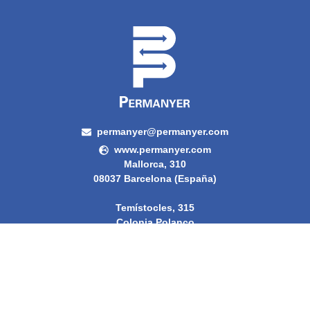
permanyer@permanyer.com
www.permanyer.com
Mallorca, 310
08037 Barcelona (España)
Temístocles, 315
Colonia Polanco
Delegación Miguel Hidalgo
11560, Ciudad de México (México)
RECURRING LINKS
Current Issue