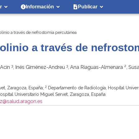
r
Información
Publicar
linio a través de nefrostomía percutánea
olinio a través de nefrosto
3
3
2
-Acín
, Inés Giménez-Andreu
, Ana Riaguas-Almenara
, Sus
2
rvet, Zaragoza, España;
Departamento de Radiología, Hospital Univers
pital Universitario Miguel Servet, Zaragoza, España
z@salud.aragon.es