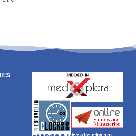
ents and
TES
stakeholders.
governed by and for its
web-based scholary publications,
ensures the long-term survival of
CLOCKSS is a dak archive that
Esta revista se adhiere a los principios