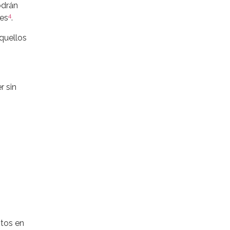
odrán
4
res
.
quellos
r sin
ntos en