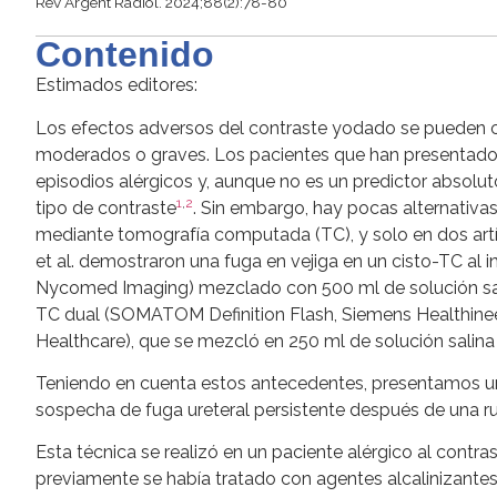
Rev Argent Radiol. 2024;88(2):78-80
Contenido
Estimados editores:
Los efectos adversos del contraste yodado se pueden cl
moderados o graves. Los pacientes que han presentado e
episodios alérgicos y, aunque no es un predictor absoluto
1
,
2
tipo de contraste
. Sin embargo, hay pocas alternativas
mediante tomografía computada (TC), y solo en dos artí
et al. demostraron una fuga en vejiga en un cisto-TC al
Nycomed Imaging) mezclado con 500 ml de solución sa
TC dual (SOMATOM Definition Flash, Siemens Healthineer
Healthcare), que se mezcló en 250 ml de solución salina 
Teniendo en cuenta estos antecedentes, presentamos u
sospecha de fuga ureteral persistente después de una ru
Esta técnica se realizó en un paciente alérgico al contra
previamente se había tratado con agentes alcalinizantes