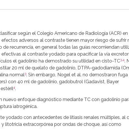
asificar según el Colegio Americano de Radiología (ACR) en 
fectos adversos al contraste tienen mayor riesgo de sufrir
 de recurrencia, en general todas las guías recomiendan utili
 efectivas al contraste yodado para opacificar la vía excreto
3
,
4
culos el gadolinio ha demostrado su utilidad en cisto-TC
. 
 instilar 20 ml de quelato de gadolinio, DTPA-gadodiamida (O
3
lina normal
. Sin embargo, Nogel et al. no demostraron fuga
s) con 40 ml de gadolinio, gadobutrol (Gadavist, Bayer
4
estéril
.
n nuevo enfoque diagnóstico mediante TC con gadolinio par
ptura iatrogénica.
ste yodado con antecedentes de litiasis renales múltiples, al 
 y litotricia extracorpórea por ondas de choque, así como