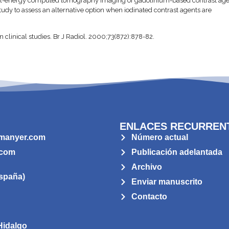
 dual-energy computed tomography imaging of gadolinium-based contrast ag
dy to assess an alternative option when iodinated contrast agents are
linical studies. Br J Radiol. 2000;73(872):878-82.
ENLACES RECURREN
manyer.com
Número actual
.com
Publicación adelantada
Archivo
spaña)
Enviar manuscrito
Contacto
Hidalgo