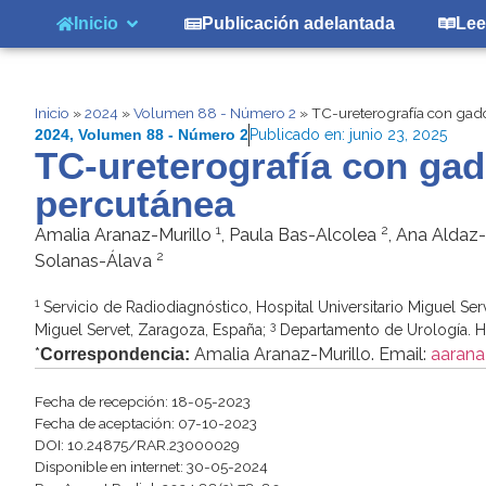
Inicio
Publicación adelantada
Lee
Inicio
»
2024
»
Volumen 88 - Número 2
»
TC-ureterografía con gado
2024
,
Volumen 88 - Número 2
Publicado en:
junio 23, 2025
TC-ureterografía con gad
percutánea
1
2
Amalia Aranaz-Murillo
, Paula Bas-Alcolea
, Ana Aldaz
2
Solanas-Álava
1
Servicio de Radiodiagnóstico, Hospital Universitario Miguel Se
3
Miguel Servet, Zaragoza, España;
Departamento de Urología. Hos
*
Amalia Aranaz-Murillo. Email:
aarana
Correspondencia:
Fecha de recepción: 18-05-2023
Fecha de aceptación: 07-10-2023
DOI: 10.24875/RAR.23000029
Disponible en internet: 30-05-2024