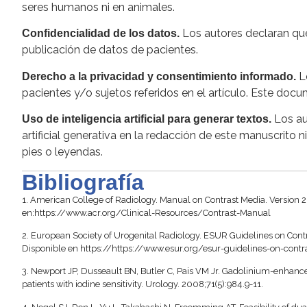
seres humanos ni en animales.
Los autores declaran que
Confidencialidad de los datos.
publicación de datos de pacientes.
Lo
Derecho a la privacidad y consentimiento informado.
pacientes y/o sujetos referidos en el artículo. Este do
Los aut
Uso de inteligencia artificial para generar textos.
artificial generativa en la redacción de este manuscrito n
pies o leyendas.
Bibliografía
1.
American College of Radiology. Manual on Contrast Media. Version 20
en:https://www.acr.org/Clinical-Resources/Contrast-Manual
2.
European Society of Urogenital Radiology. ESUR Guidelines on Contra
Disponible en https://https://www.esur.org/esur-guidelines-on-contr
3.
Newport JP, Dusseault BN, Butler C, Pais VM Jr. Gadolinium-enha
patients with iodine sensitivity. Urology. 2008;71(5):984.9-11.