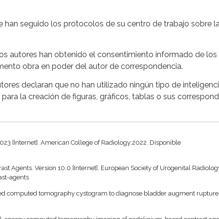
 han seguido los protocolos de su centro de trabajo sobre l
s autores han obtenido el consentimiento informado de los
cumento obra en poder del autor de correspondencia.
ores declaran que no han utilizado ningún tipo de inteligenc
i para la creación de figuras, gráficos, tablas o sus correspon
23 [Internet]. American College of Radiology;2022. Disponible
st Agents. Version 10.0 [Internet]. European Society of Urogenital Radiolog
ast-agents
nced computed tomography cystogram to diagnose bladder augment rupture