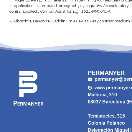
4.
Nogel SJ, Ren L, Yu L, Takahashi N, Froemming AT. Feasibility of
its application in computed tomography cystography:An exploratory stu
contraindicated:J Comput Assist Tomogr. 2021;45(5):691-5.
5.
Albrecht T, Dawson P. Gadolinium-DTPA as X-ray contrast medium in c
PERMANYER
permanyer@per
www.permanyer
Mallorca, 310
08037 Barcelona (E
Temístocles, 315
Colonia Polanco
Delegación Miguel 