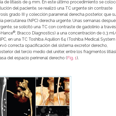
ia de litiasis de 9 mm. En este último procedimiento se colo
lución del paciente, se realizó una TC urgente sin contraste
osis grado III y colección pararrenal derecha posterior, que su
omía percutánea (NPC) derecha urgente. Unas semanas después
ente, se solicitó una TC con contraste de gadolinio a través
®
roHance
, Bracco Diagnostics) a una concentración de 0,3 ml
l NPC, en una TC Toshiba Aquilion 64 (Toshiba Medical System
ervó correcta opacificación del sistema excretor derecho,
terior del tercio medio del uréter, entre los fragmentos litiás
rasa del espacio perirrenal derecho (
Fig. 1
).