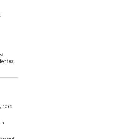
a
ia
dientes
y;2018.
 in