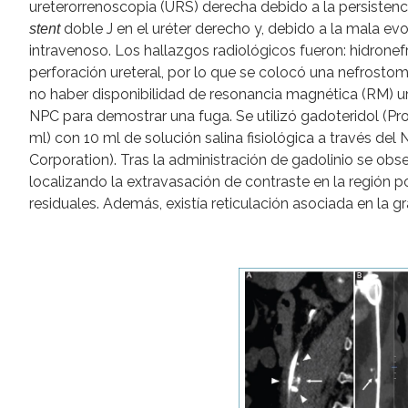
ureterorrenoscopia (URS) derecha debido a la persistenc
doble J en el uréter derecho y, debido a la mala evo
stent
intravenoso. Los hallazgos radiológicos fueron: hidronefr
perforación ureteral, por lo que se colocó una nefrost
no haber disponibilidad de resonancia magnética (RM) urg
NPC para demostrar una fuga. Se utilizó gadoteridol (P
ml) con 10 ml de solución salina fisiológica a través de
Corporation). Tras la administración de gadolinio se obs
localizando la extravasación de contraste en la región pos
residuales. Además, existía reticulación asociada en la g