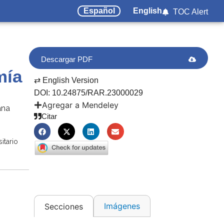
Español
English
TOC Alert
Descargar PDF
mía
⇄ English Version
DOI: 10.24875/RAR.23000029
Agregar a Mendeley
ana
Citar
itario
Imágenes
Secciones