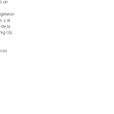
có un
girieron
, y al
 de la
/kg (25
icos