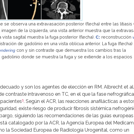
se observa una extravasación posterior (flecha) entre las litiasis 
 imagen de la izquierda, una vista anterior muestra que la extrava
vista sagital muestra la fuga posterior (flecha).
reconstrucción
C:
stración de gadolinio en una vista oblicua anterior. La fuga (flecha)
con y sin contraste que demuestra los cambios tras la
endering
 gadolinio donde se muestra la fuga y se extiende a los espacios
adecuado y son los agentes de elección en RM. Albrecht et al
e contraste intravenoso en TC, en el que la fase nefrográfica
5
 pacientes
. Según el ACR, las reacciones anafilácticas a esto
guridad, existe riesgo de producir fibrosis sistémica nefrogén
mbargo, siguiendo las recomendaciones de las guías europeas
e está catalogado por la ACR, la Agencia Europea del Medica
mo la Sociedad Europea de Radiología Urogenital, como un