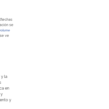
(flechas
sación se
volume
 se ve
.
 y la
s
ica en
 y
mento y