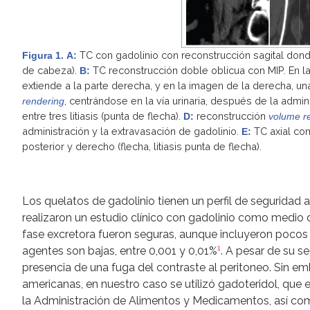
TC con gadolinio con reconstrucción sagital donde 
Figura 1.
A:
de cabeza).
TC reconstrucción doble oblicua con MIP. En la
B:
extiende a la parte derecha, y en la imagen de la derecha, una 
, centrándose en la vía urinaria, después de la admini
rendering
entre tres litiasis (punta de flecha).
reconstrucción
D:
volume r
administración y la extravasación de gadolinio.
TC axial con
E:
posterior y derecho (flecha, litiasis punta de flecha).
Los quelatos de gadolinio tienen un perfil de seguridad 
realizaron un estudio clínico con gadolinio como medio d
fase excretora fueron seguras, aunque incluyeron pocos
1
agentes son bajas, entre 0,001 y 0,01%
. A pesar de su se
presencia de una fuga del contraste al peritoneo. Sin e
americanas, en nuestro caso se utilizó gadoteridol, qu
la Administración de Alimentos y Medicamentos, así co