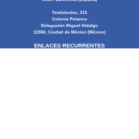
Temístocles, 315
Colonia Polanco
Delegación Miguel Hidalgo
11560, Ciudad de México (México)
ENLACES RECURRENTES
Número actual
Publicación adelantada
Archivo
Enviar manuscrito
Contacto