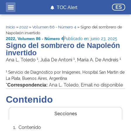
ES
TOC Alert
Inicio
»
2022
»
Volumen 86 - Número 4
»
Signo del sombrero de
Napoleón invertido
2022
,
Volumen 86 - Número 4
Publicado en:
junio 23, 2025
Signo del sombrero de Napoleón
invertido
1
1
1
Ana L. Toledo
, Julia De Antoni
, María A. De Andreis
1
Servicio de Diagnóstico por Imágenes, Hospital San Martín de
La Plata, Buenos Aires, Argentina
*
Ana L. Toledo, Email no disponible
Correspondencia:
Contenido
Secciones
Contenido