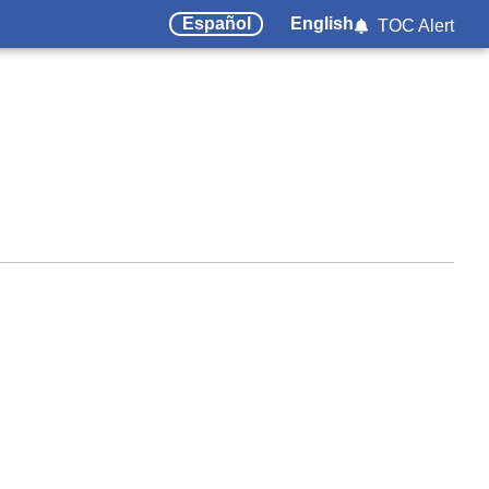
Español
English
TOC Alert