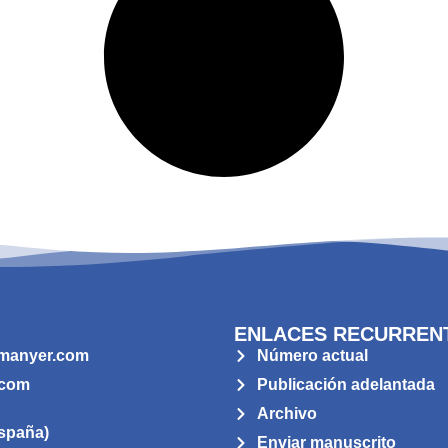
ENLACES RECURREN
manyer.com
Número actual
.com
Publicación adelantada
Archivo
spaña)
Enviar manuscrito