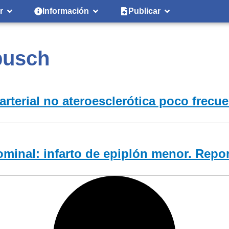
r
Información
Publicar
busch
 arterial no ateroesclerótica poco frec
minal: infarto de epiplón menor. Repo