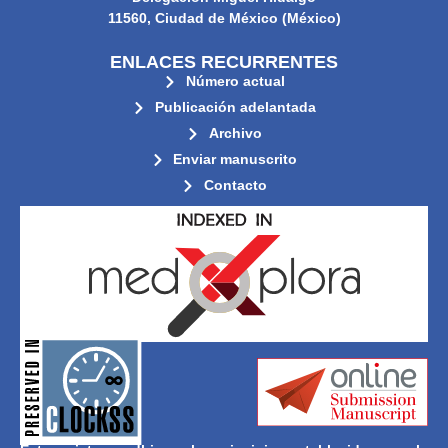
11560, Ciudad de México (México)
ENLACES RECURRENTES
Número actual
Publicación adelantada
Archivo
Enviar manuscrito
Contacto
its stakeholders.
publications, governed by and for
of web-based scholary
ensures the long-term survival
CLOCKSS is a dak archive that