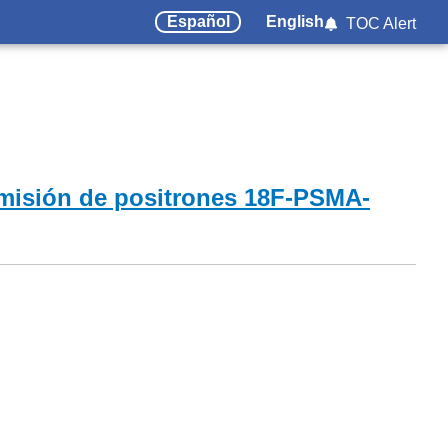
Español
English
TOC Alert
 emisión de positrones 18F-PSMA-