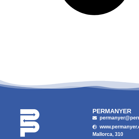
PERMANYER
permanyer@per
www.permanyer
Mallorca, 310