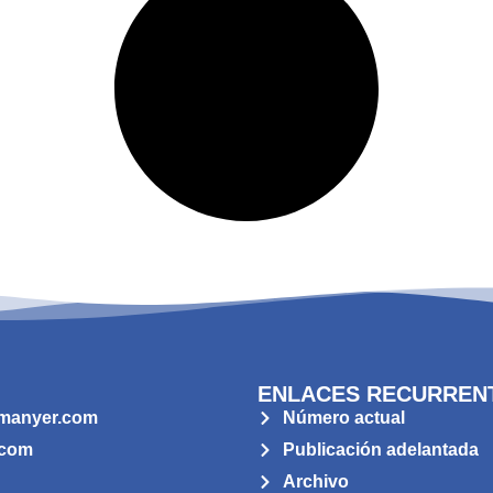
ENLACES RECURREN
manyer.com
Número actual
.com
Publicación adelantada
Archivo