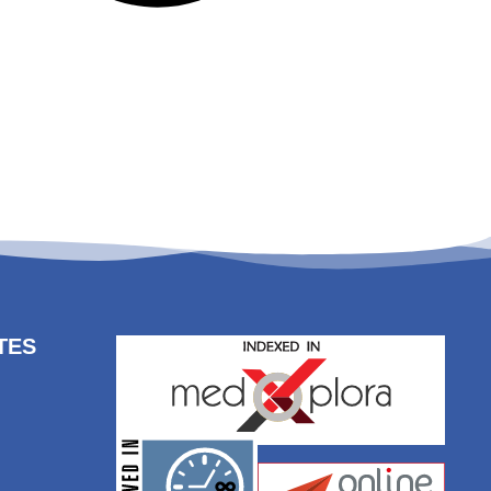
TES
stakeholders.
governed by and for its