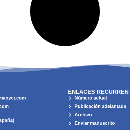
ENLACES RECURREN
manyer.com
Número actual
.com
Publicación adelantada
Archivo
spaña)
Enviar manuscrito