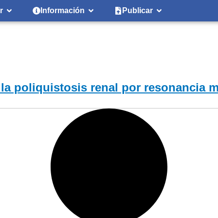
r
Información
Publicar
 la poliquistosis renal por resonancia 