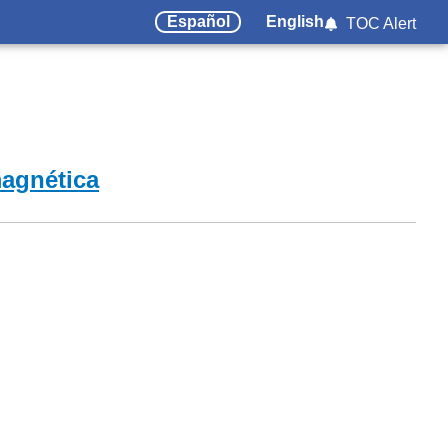
Español
English
TOC Alert
magnética